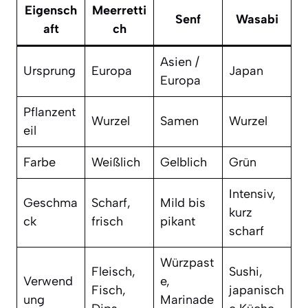
Eigensch
Meerretti
Senf
Wasabi
aft
ch
Asien /
Ursprung
Europa
Japan
Europa
Pflanzent
Wurzel
Samen
Wurzel
eil
Farbe
Weißlich
Gelblich
Grün
Intensiv,
Geschma
Scharf,
Mild bis
kurz
ck
frisch
pikant
scharf
Würzpast
Fleisch,
Sushi,
Verwend
e,
Fisch,
japanisch
ung
Marinade