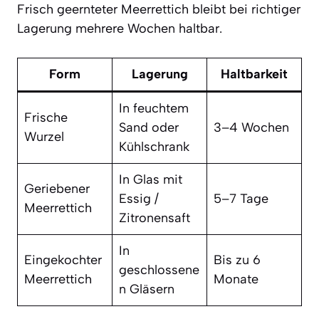
Frisch geernteter Meerrettich bleibt bei richtiger
Lagerung mehrere Wochen haltbar.
Form
Lagerung
Haltbarkeit
In feuchtem
Frische
Sand oder
3–4 Wochen
Wurzel
Kühlschrank
In Glas mit
Geriebener
Essig /
5–7 Tage
Meerrettich
Zitronensaft
In
Eingekochter
Bis zu 6
geschlossene
Meerrettich
Monate
n Gläsern